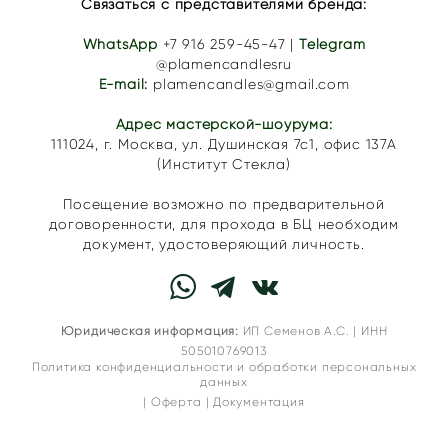
Связаться с представителями бренда:
WhatsApp
+7 916 259-45-47
|
Telegram
@plamencandlesru
E-mail:
plamencandles@gmail.com
Адрес мастерской-шоурума:
111024,
г. Москва, ул. Душинская 7с1
, офис 137А
(Институт Стекла)
Посещение возможно по предварительной
договоренности, для прохода в БЦ необходим
документ, удостоверяющий личность.
Юридическая информация:
ИП Семенов А.С. | ИНН
505010769013
Политика конфиденциальности и обработки персональных
данных
|
Оферта
|
Документация