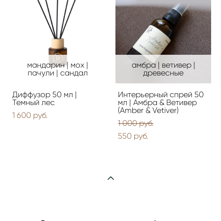
мандарин | мох |
амбра | ветивер |
пачули | сандал
древесные
Диффузор 50 мл |
Интерьерный спрей 50
Темный лес
мл | Амбра & Ветивер
(Amber & Vetiver)
1 600 pуб.
1 000 pуб.
550 pуб.