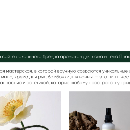
а сайте локального бренда ароматов для дома и тела Плам
ая мастерская, в которой вручную создаются уникальные 
мыло, крема для рук, бомбочки для ванны — это лишь част
анностью и эстетикой, которые любому пространству при