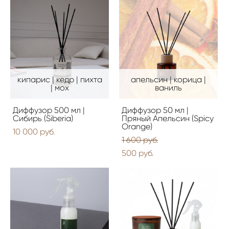
кипарис | кедр | пихта
апельсин | корица |
| мох
ваниль
Диффузор 500 мл |
Диффузор 50 мл |
Сибирь (Siberia)
Пряный Апельсин (Spicy
Orange)
10 000 pуб.
1 600 pуб.
500 pуб.